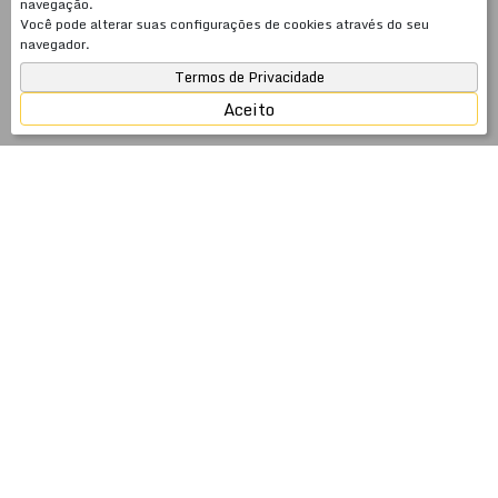
navegação.
Você pode alterar suas configurações de cookies através do seu
navegador.
Termos de Privacidade
Aceito
JSobrinho Imóveis — 26 anos cuidando do seu
patrimônio no litoral catarinense
Fundada em 2000, a JSobrinho Imóveis é uma
imobiliária com 26 anos de atuação especializada em
venda, aluguel anual e temporada em Meia Praia,
Itapema, Porto Belo e Balneário Camboriú — SC. Mais
do que intermediar negócios imobiliários, somos
especialistas em gestão de patrimônio: cuidamos do seu
imóvel com a mesma dedicação que você investiu para